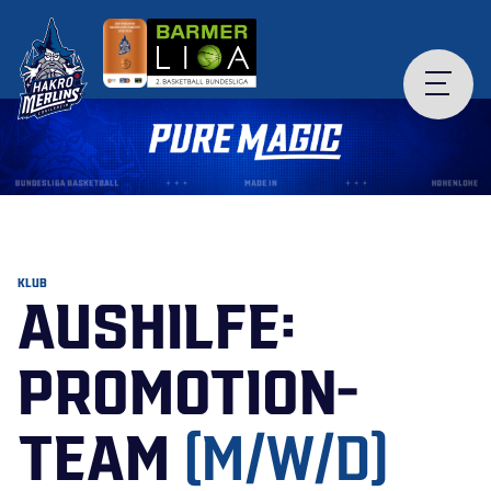
Skip
to
content
KLUB
AUSHILFE:
PROMOTION-
TEAM
(M/W/D)