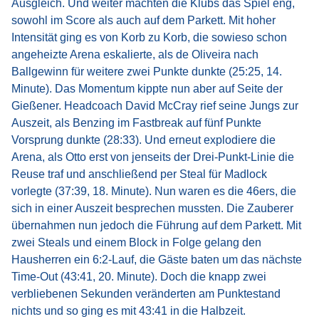
Ausgleich. Und weiter machten die Klubs das Spiel eng,
sowohl im Score als auch auf dem Parkett. Mit hoher
Intensität ging es von Korb zu Korb, die sowieso schon
angeheizte Arena eskalierte, als de Oliveira nach
Ballgewinn für weitere zwei Punkte dunkte (25:25, 14.
Minute). Das Momentum kippte nun aber auf Seite der
Gießener. Headcoach David McCray rief seine Jungs zur
Auszeit, als Benzing im Fastbreak auf fünf Punkte
Vorsprung dunkte (28:33). Und erneut explodiere die
Arena, als Otto erst von jenseits der Drei-Punkt-Linie die
Reuse traf und anschließend per Steal für Madlock
vorlegte (37:39, 18. Minute). Nun waren es die 46ers, die
sich in einer Auszeit besprechen mussten. Die Zauberer
übernahmen nun jedoch die Führung auf dem Parkett. Mit
zwei Steals und einem Block in Folge gelang den
Hausherren ein 6:2-Lauf, die Gäste baten um das nächste
Time-Out (43:41, 20. Minute). Doch die knapp zwei
verbliebenen Sekunden veränderten am Punktestand
nichts und so ging es mit 43:41 in die Halbzeit.