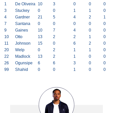
1
De Oliveira
10
3
0
0
0
3
Stuckey
0
0
1
1
0
4
Gardner
21
5
4
2
1
7
Santana
0
0
0
0
0
9
Gaines
10
7
4
0
0
10
Otto
13
2
2
1
0
11
Johnson
15
0
6
2
0
20
Welp
0
2
1
1
0
22
Madlock
13
2
1
0
0
26
Ogunsipe
6
6
3
0
0
99
Shahid
0
0
1
0
0