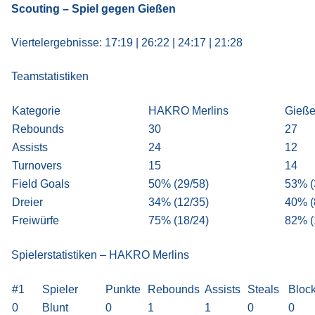
Scouting – Spiel gegen Gießen
Viertelergebnisse: 17:19 | 26:22 | 24:17 | 21:28
Teamstatistiken
Kategorie
HAKRO Merlins
Gieße
Rebounds
30
27
Assists
24
12
Turnovers
15
14
Field Goals
50% (29/58)
53% (
Dreier
34% (12/35)
40% (
Freiwürfe
75% (18/24)
82% (
Spielerstatistiken – HAKRO Merlins
#1
Spieler
Punkte
Rebounds
Assists
Steals
Bloc
0
Blunt
0
1
1
0
0