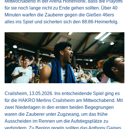
Mittwochabend in der Arena Hohenlohe, dass die Playoffs
für sie noch lange nicht zu Ende gehen sollten. Über 40
Minuten warfen die Zauberer gegen die Gießen 46ers
alles ins Spiel und sicherten sich den 88:86-Heimerfolg.
Crailsheim, 13.05.2026. Ins entscheidende Spiel ging es
für die HAKRO Merlins Crailsheim am Mittwochabend. Mit
zwei Niederlagen in den ersten beiden Begegnungen
waren die Zauberer unter Zugzwang, um das frühe
Ausscheiden im Rennen um die Aufstiegsplätze zu
verhindern. Zu Beginn regeln sollten das Anthony Gaines,