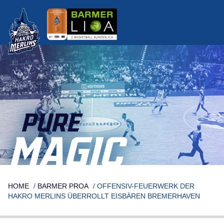
Skip
to
content
PURE
MAGIC
HOME
/
BARMER PROA
/
OFFENSIV-FEUERWERK DER
HAKRO MERLINS ÜBERROLLT EISBÄREN BREMERHAVEN