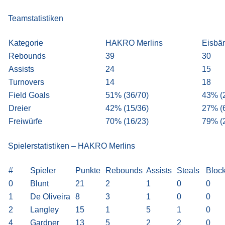
Teamstatistiken
Kategorie
HAKRO Merlins
Eisbä
Rebounds
39
30
Assists
24
15
Turnovers
14
18
Field Goals
51% (36/70)
43% (
Dreier
42% (15/36)
27% (
Freiwürfe
70% (16/23)
79% (
Spielerstatistiken – HAKRO Merlins
#
Spieler
Punkte
Rebounds
Assists
Steals
Bloc
0
Blunt
21
2
1
0
0
1
De Oliveira
8
3
1
0
0
2
Langley
15
1
5
1
0
4
Gardner
13
5
2
2
0