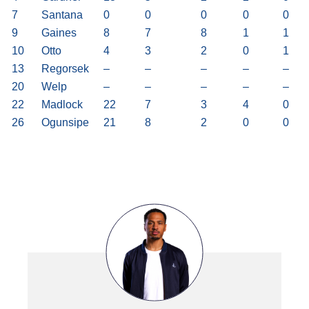
7
Santana
0
0
0
0
0
9
Gaines
8
7
8
1
1
10
Otto
4
3
2
0
1
13
Regorsek
–
–
–
–
–
20
Welp
–
–
–
–
–
22
Madlock
22
7
3
4
0
26
Ogunsipe
21
8
2
0
0