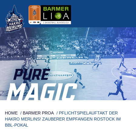
Skip
to
content
PURE
MAGIC
HOME
/
BARMER PROA
/
PFLICHTSPIELAUFTAKT DER
HAKRO MERLINS! ZAUBERER EMPFANGEN ROSTOCK IM
BBL-POKAL