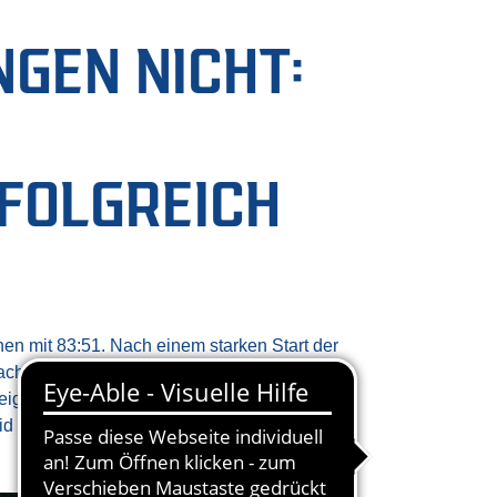
EN NICHT: H
LGREICH I
n mit 83:51. Nach einem starken Start der
wachsenes zweites Viertel, das die HAKRO
teigerten sich die Zauberer dann fortwährend
d wurde mit 17 Zählern zum Topscorer der