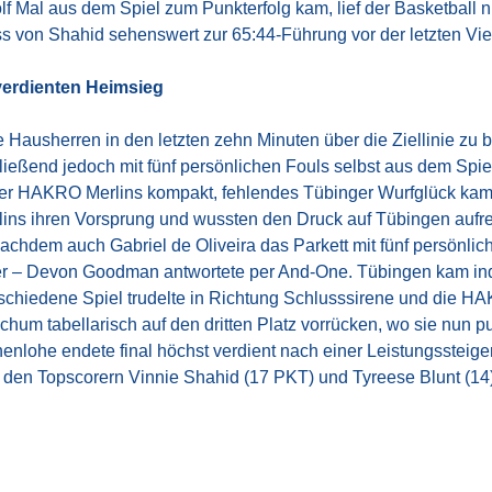
f Mal aus dem Spiel zum Punkterfolg kam, lief der Basketball n
 von Shahid sehenswert zur 65:44-Führung vor der letzten Vie
verdienten Heimsieg
e Hausherren in den letzten zehn Minuten über die Ziellinie zu
ießend jedoch mit fünf persönlichen Fouls selbst aus dem Spie
 der HAKRO Merlins kompakt, fehlendes Tübinger Wurfglück kam 
ns ihren Vorsprung und wussten den Druck auf Tübingen aufrecht
Nachdem auch Gabriel de Oliveira das Parkett mit fünf persönli
ter – Devon Goodman antwortete per And-One. Tübingen kam in
tschiedene Spiel trudelte in Richtung Schlusssirene und die 
chum tabellarisch auf den dritten Platz vorrücken, wo sie nun p
nlohe endete final höchst verdient nach einer Leistungssteige
den Topscorern Vinnie Shahid (17 PKT) und Tyreese Blunt (14) 