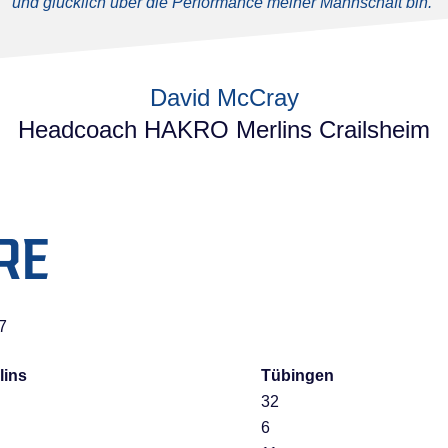
und glücklich über die Performance meiner Mannschaft bin.“
David McCray
Headcoach HAKRO Merlins Crailsheim
RE
:7
ins
Tübingen
32
6