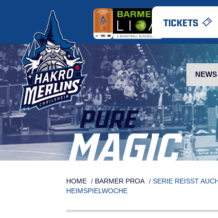
Skip
to
TICKETS
content
NEWS
PURE
MAGIC
HOME
/
BARMER PROA
/
SERIE REISST AUC
EIMSPIELWOCHE