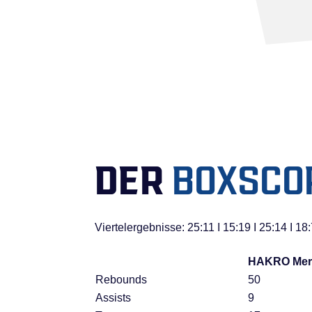
DER
BOXSCO
Viertelergebnisse: 25:11 I 15:19 I 25:14 I 18
HAKRO Merl
Rebounds
50
Assists
9