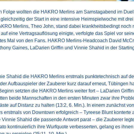
 in Folge wollten die HAKRO Merlins am Samstagabend im Duel
gleichzeitig der Start in eine intensive Heimspielwoche mit dre
RO Merlins, Theo John, stand dabei krankheitsbedingt noch 
auf eine Vertragsauflösung einigte, verfolgte das Spiel vor se
tztes Mal von den Fans. HAKRO Merlins-Headcoach David McCra
thony Gaines, LaDarien Griffin und Vinnie Shahid in der Starting
nnie Shahid die HAKRO Merlins erstmals punktetechnisch auf 
der Aufbauspieler der Zauberer kurz darauf erneut, Tübingen h
n Beginn setzten die HAKRO Merlins weiter fort – LaDarien Griffi
atten beide Mannschaften in den ersten Minuten zwar ihre Pro
äste auf Distanz zu halten (13:2, 6. Min.). In einem zunächst
rs erstmals von Downtown erfolgreich – Tyreese Blunt konterte au
e Vinnie Shahid die passende Antwort parat – die Zauberer legte
to kontinuierlich ihre Wurfquote verbesserten, gelang es ihne
 zu erspielen (25:11, 10. Min.).