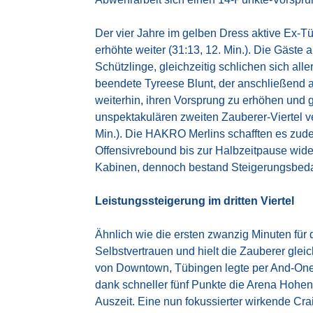
Der vier Jahre im gelben Dress aktive Ex-T
erhöhte weiter (31:13, 12. Min.). Die Gäste
Schützlinge, gleichzeitig schlichen sich al
beendete Tyreese Blunt, der anschließend a
weiterhin, ihren Vorsprung zu erhöhen und 
unspektakulären zweiten Zauberer-Viertel ve
Min.). Die HAKRO Merlins schafften es zud
Offensivrebound bis zur Halbzeitpause wide
Kabinen, dennoch bestand Steigerungsbedarf
Leistungssteigerung im dritten Viertel
Ähnlich wie die ersten zwanzig Minuten fü
Selbstvertrauen und hielt die Zauberer glei
von Downtown, Tübingen legte per And-One n
dank schneller fünf Punkte die Arena Hohen
Auszeit. Eine nun fokussierter wirkende Cr