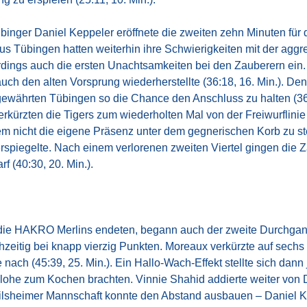
übinger Daniel Keppeler eröffnete die zweiten zehn Minuten fü
 aus Tübingen hatten weiterhin ihre Schwierigkeiten mit der agg
lerdings auch die ersten Unachtsamkeiten bei den Zauberern ein.
uch den alten Vorsprung wiederherstellte (36:18, 16. Min.). 
gewährten Tübingen so die Chance den Anschluss zu halten (36:
rkürzten die Tigers zum wiederholten Mal von der Freiwurflinie
em nicht die eigene Präsenz unter dem gegnerischen Korb zu st
rspiegelte. Nach einem verlorenen zweiten Viertel gingen die Z
 (40:30, 20. Min.).
r die HAKRO Merlins endeten, begann auch der zweite Durchga
chzeitig bei knapp vierzig Punkten. Moreaux verkürzte auf sechs
ach (45:39, 25. Min.). Ein Hallo-Wach-Effekt stellte sich dan
lohe zum Kochen brachten. Vinnie Shahid addierte weiter von 
ailsheimer Mannschaft konnte den Abstand ausbauen – Daniel Ke