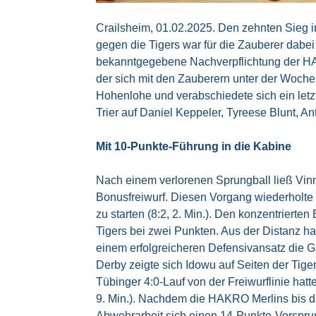
Crailsheim, 01.02.2025. Den zehnten Sieg
gegen die Tigers war für die Zauberer dabei 
bekanntgegebene Nachverpflichtung der HAK
der sich mit den Zauberern unter der Woche 
Hohenlohe und verabschiedete sich ein le
Trier auf Daniel Keppeler, Tyreese Blunt, An
Mit 10-Punkte-Führung in die Kabine
Nach einem verlorenen Sprungball ließ Vi
Bonusfreiwurf. Diesen Vorgang wiederholte 
zu starten (8:2, 2. Min.). Den konzentrierte
Tigers bei zwei Punkten. Aus der Distanz h
einem erfolgreicheren Defensivansatz die G
Derby zeigte sich Idowu auf Seiten der Tige
Tübinger 4:0-Lauf von der Freiwurflinie hatt
9. Min.). Nachdem die HAKRO Merlins bis da
Abwehrarbeit sich einen 14-Punkte-Vorsprung