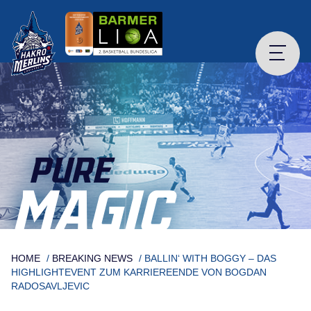
Skip
to
content
PURE
MAGIC
HOME
/
BREAKING NEWS
/
BALLIN‘ WITH BOGGY – DAS
HIGHLIGHTEVENT ZUM KARRIEREENDE VON BOGDAN
RADOSAVLJEVIC