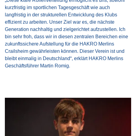
„Diese klare Rollenverteilung ermöglicht es uns, sowohl
kurzfristig im sportlichen Tagesgeschäft wie auch
langfristig in der strukturellen Entwicklung des Klubs
effizient zu arbeiten. Unser Ziel war es, die nächste
Generation nachhaltig und zielgerichtet aufzustellen. Ich
bin sehr froh, dass wir in diesen zentralen Bereichen eine
zukunftssichere Aufstellung für die HAKRO Merlins
Crailsheim gewährleisten können. Dieser Verein ist und
bleibt einmalig in Deutschland“, erklärt HAKRO Merlins
Geschäftsführer Martin Romig.