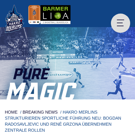
Skip
to
content
PURE
MAGIC
HOME
/
BREAKING NEWS
/
HAKRO MERLINS
STRUKTURIEREN SPORTLICHE FÜHRUNG NEU: BOGDAN
RADOSAVLJEVIC UND RENÉ GRZONA ÜBERNEHMEN
ZENTRALE ROLLEN