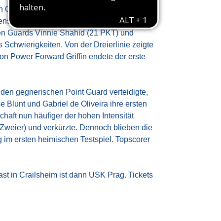
Griffin und Daniel Keppeler vier
ensivstärke der Zauberer. Insgesamt zwang
euen Guards Vinnie Shahid (21 PKT) und
chwierigkeiten. Von der Dreierlinie zeigte
on Power Forward Griffin endete der erste
 den gegnerischen Point Guard verteidigte,
 Blunt und Gabriel de Oliveira ihre ersten
chaft nun häufiger der hohen Intensität
/8 Zweier) und verkürzte. Dennoch blieben die
 im ersten heimischen Testspiel. Topscorer
Gast in Crailsheim ist dann USK Prag. Tickets