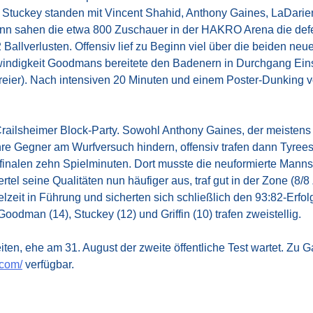
 Stuckey standen mit Vincent Shahid, Anthony Gaines, LaDarien 
ginn sahen die etwa 800 Zuschauer in der HAKRO Arena die def
 Ballverlusten. Offensiv lief zu Beginn viel über die beiden n
ndigkeit Goodmans bereitete den Badenern in Durchgang Eins S
Dreier). Nach intensiven 20 Minuten und einem Poster-Dunking v
 Crailsheimer Block-Party. Sowohl Anthony Gaines, der meistens
e Gegner am Wurfversuch hindern, offensiv trafen dann Tyreese
e finalen zehn Spielminuten. Dort musste die neuformierte Manns
iertel seine Qualitäten nun häufiger aus, traf gut in der Zone (8
it in Führung und sicherten sich schließlich den 93:82-Erfolg
oodman (14), Stuckey (12) und Griffin (10) trafen zweistellig.
iten, ehe am 31. August der zweite öffentliche Test wartet. Zu 
.com/
verfügbar.