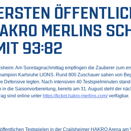
 ERSTEN ÖFFENTLI
HAKRO MERLINS SC
IT 93:82
ilsheim: Am Sonntagnachmittag empfingen die Zauberer zum ers
ampion Karlsruhe LIONS. Rund 800 Zuschauer sahen von Begin
 Defensive legten. Nach intensiven 40 Testspielminuten stand 
 in die Saisonvorbereitung, bereits am 31. August steht der nä
rag sind online unter
https://ticket.hakro-merlins.com/
verfügbar.
 öffentlichen Testspielen in der Crailsheimer HAKRO Arena am