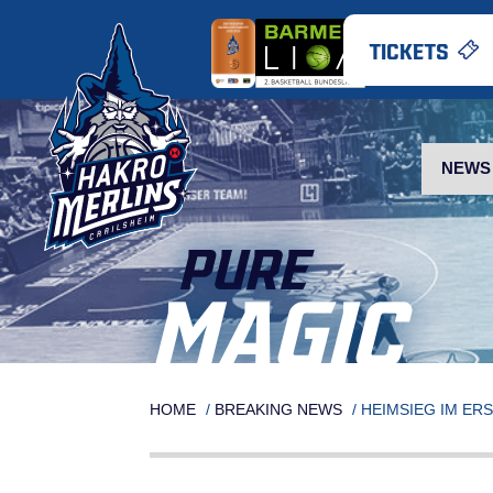
Skip
to
TICKETS
content
NEWS
PURE
MAGIC
HOME
/
BREAKING NEWS
/
HEIMSIEG IM ER