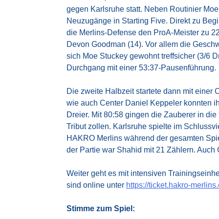
gegen Karlsruhe statt. Neben Routinier Moe
Neuzugänge in Starting Five. Direkt zu Be
die Merlins-Defense den ProA-Meister zu 22
Devon Goodman (14). Vor allem die Geschwi
sich Moe Stuckey gewohnt treffsicher (3/6 
Durchgang mit einer 53:37-Pausenführung.
Die zweite Halbzeit startete dann mit einer
wie auch Center Daniel Keppeler konnten ihr
Dreier. Mit 80:58 gingen die Zauberer in di
Tribut zollen. Karlsruhe spielte im Schlussv
HAKRO Merlins während der gesamten Spielze
der Partie war Shahid mit 21 Zählern. Auch G
Weiter geht es mit intensiven Trainingseinhe
sind online unter
https://ticket.hakro-merlins
Stimme zum Spiel: