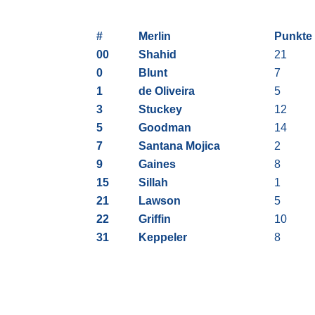
#
Merlin
Punkte
00
Shahid
21
0
Blunt
7
1
de Oliveira
5
3
Stuckey
12
5
Goodman
14
7
Santana Mojica
2
9
Gaines
8
15
Sillah
1
21
Lawson
5
22
Griffin
10
31
Keppeler
8