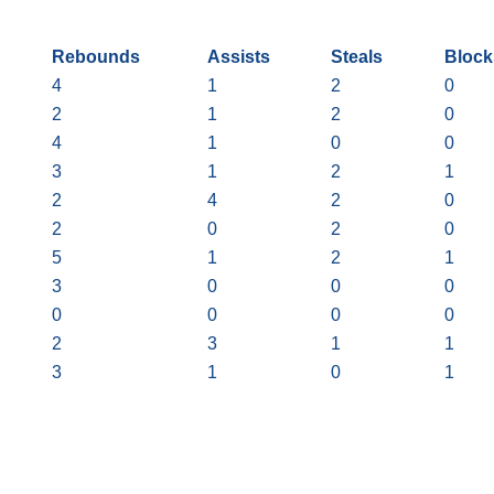
Rebounds
Assists
Steals
Block
4
1
2
0
2
1
2
0
4
1
0
0
3
1
2
1
2
4
2
0
2
0
2
0
5
1
2
1
3
0
0
0
0
0
0
0
2
3
1
1
3
1
0
1