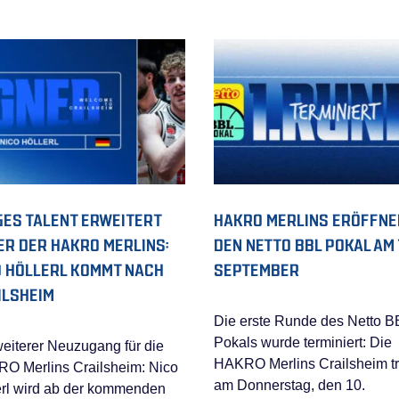
GES TALENT ERWEITERT
HAKRO MERLINS ERÖFFNE
ER DER HAKRO MERLINS:
DEN NETTO BBL POKAL AM 1
O HÖLLERL KOMMT NACH
SEPTEMBER
ILSHEIM
Die erste Runde des Netto B
Pokals wurde terminiert: Die
weiterer Neuzugang für die
HAKRO Merlins Crailsheim tr
O Merlins Crailsheim: Nico
am Donnerstag, den 10.
erl wird ab der kommenden