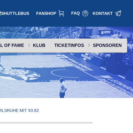
FAQ
FANSHOP
KONTAKT
L OF FAME
KLUB
TICKETINFOS
SPONSOREN
SPONSOR WERDEN
LSRUHE MIT 93:82