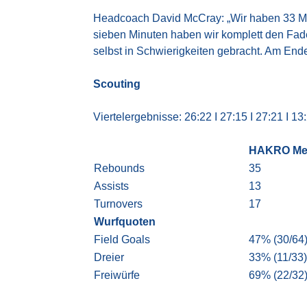
Headcoach David McCray: „Wir haben 33 Minu
sieben Minuten haben wir komplett den Faden
selbst in Schwierigkeiten gebracht. Am Ende
Scouting
Viertelergebnisse: 26:22 I 27:15 I 27:21 I 13
HAKRO Mer
Rebounds
35
Assists
13
Turnovers
17
Wurfquoten
Field Goals
47% (30/64
Dreier
33% (11/33)
Freiwürfe
69% (22/32