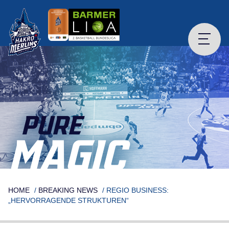
Skip
to
content
PURE
MAGIC
HOME
/
BREAKING NEWS
/
REGIO BUSINESS:
„HERVORRAGENDE STRUKTUREN“