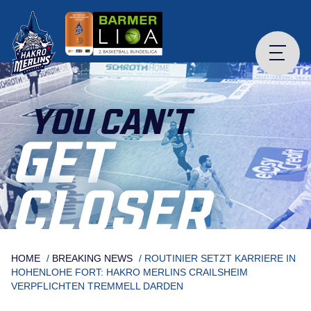
Skip
to
content
YOU CAN’T
GET
CLOSER
HOME
/
BREAKING NEWS
/
ROUTINIER SETZT KARRIERE IN
HOHENLOHE FORT: HAKRO MERLINS CRAILSHEIM
VERPFLICHTEN TREMMELL DARDEN