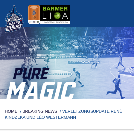
Skip
to
content
PURE
MAGIC
HOME
/
BREAKING NEWS
/
VERLETZUNGSUPDATE RENÉ
KINDZEKA UND LÉO WESTERMANN