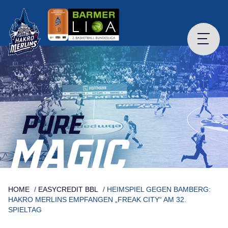
Skip
to
content
PURE
MAGIC
HOME
/
EASYCREDIT BBL
/
HEIMSPIEL GEGEN BAMBERG:
HAKRO MERLINS EMPFANGEN „FREAK CITY“ AM 32.
SPIELTAG