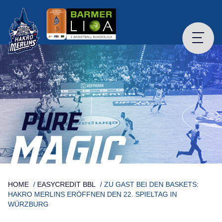
Skip
to
content
PURE
MAGIC
HOME
/
EASYCREDIT BBL
/
ZU GAST BEI DEN BASKETS:
HAKRO MERLINS ERÖFFNEN DEN 22. SPIELTAG IN
WÜRZBURG