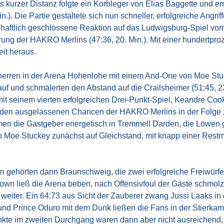
 kurzer Distanz folgte ein Korbleger von Elias Baggette und 
). Die Partie gestaltete sich nun schneller, erfolgreiche Angrif
chaftlich geschlossene Reaktion auf das Ludwigsburg-Spiel v
rung der HAKRO Merlins (47:36, 20. Min.). Mit einer hundertpro
it heraus.
herren in der Arena Hohenlohe mit einem And-One von Moe Stu
 auf und schmälerten den Abstand auf die Crailsheimer (51:45, 
t seinem vierten erfolgreichen Drei-Punkt-Spiel, Keandre Cook 
den ausgelassenen Chancen der HAKRO Merlins in der Folge zu
men die Gastgeber energetisch in Tremmell Darden, die Löwen g
 Moe Stuckey zunächst auf Gleichstand, mit knapp einer Restmin
 gehörten dann Braunschweig, die zwei erfolgreiche Freiwürfe a
n ließ die Arena beben, nach Offensivfoul der Gäste schmolz
t weiter. Ein 64:73 aus Sicht der Zauberer zwang Jussi Laaks i
 und Prince Oduro mit dem Dunk ließen die Fans in der Stierkam
kte im zweiten Durchgang waren dann aber nicht ausreichend,