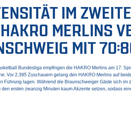
TENSITÄT IM ZWEIT
 HAKRO MERLINS V
SCHWEIG MIT 70:8
ketball Bundesliga empfingen die HAKRO Merlins am 17. Spiel
. Vor 2.395 Zuschauern gelang den HAKRO Merlins auf beiden 
te in Führung lagen. Während die Braunschweiger Gäste sich im z
 den ersten zwanzig Minuten kaum Akzente setzen, sodass ein