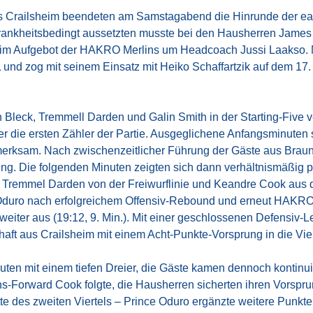
s Crailsheim beendeten am Samstagabend die Hinrunde der ea
ankheitsbedingt aussetzten musste bei den Hausherren James 
r im Aufgebot der HAKRO Merlins um Headcoach Jussi Laakso
und zog mit seinem Einsatz mit Heiko Schaffartzik auf dem 17. Pl
 Bleck, Tremmell Darden und Galin Smith in der Starting-Five 
er die ersten Zähler der Partie. Ausgeglichene Anfangsminuten 
rksam. Nach zwischenzeitlicher Führung der Gäste aus Brauns
g. Die folgenden Minuten zeigten sich dann verhältnismäßig 
rst Tremmel Darden von der Freiwurflinie und Keandre Cook aus
 Oduro nach erfolgreichem Offensiv-Rebound und erneut HAKRO
eiter aus (19:12, 9. Min.). Mit einer geschlossenen Defensiv-L
 aus Crailsheim mit einem Acht-Punkte-Vorsprung in die Viert
uten mit einem tiefen Dreier, die Gäste kamen dennoch kontinui
Forward Cook folgte, die Hausherren sicherten ihren Vorsprung 
tte des zweiten Viertels – Prince Oduro ergänzte weitere Punkt