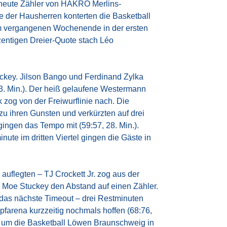
erneute Zähler von HAKRO Merlins-
fe der Hausherren konterten die Basketball
om vergangenen Wochenende in der ersten
zentigen Dreier-Quote stach Léo
ckey. Jilson Bango und Ferdinand Zylka
23. Min.). Der heiß gelaufene Westermann
zog von der Freiwurflinie nach. Die
 ihren Gunsten und verkürzten auf drei
ingen das Tempo mit (59:57, 28. Min.).
ute im dritten Viertel gingen die Gäste in
uflegten – TJ Crockett Jr. zog aus der
 Moe Stuckey den Abstand auf einen Zähler.
n das nächste Timeout – drei Restminuten
pfarena kurzzeitig nochmals hoffen (68:76,
 um die Basketball Löwen Braunschweig in