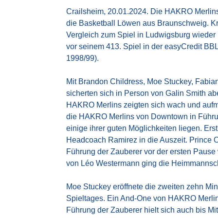
Crailsheim, 20.01.2024. Die HAKRO Merlin
die Basketball Löwen aus Braunschweig. Kr
Vergleich zum Spiel in Ludwigsburg wiede
vor seinem 413. Spiel in der easyCredit BBL 
1998/99).
Mit Brandon Childress, Moe Stuckey, Fabian
sicherten sich in Person von Galin Smith ab
HAKRO Merlins zeigten sich wach und aufme
die HAKRO Merlins von Downtown in Führun
einige ihrer guten Möglichkeiten liegen. E
Headcoach Ramirez in die Auszeit. Prince
Führung der Zauberer vor der ersten Pause w
von Léo Westermann ging die Heimmannschaft
Moe Stuckey eröffnete die zweiten zehn Min
Spieltages. Ein And-One von HAKRO Merlins-
Führung der Zauberer hielt sich auch bis Mi