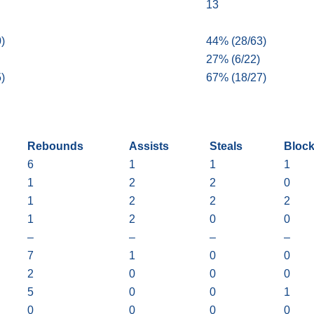
13
)
44% (28/63)
27% (6/22)
)
67% (18/27)
Rebounds
Assists
Steals
Bloc
6
1
1
1
1
2
2
0
1
2
2
2
1
2
0
0
–
–
–
–
7
1
0
0
2
0
0
0
5
0
0
1
0
0
0
0