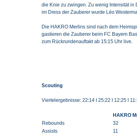
die Knie zu zwingen. Zu wenig Intensität i
im Dress der Zauberer wurde Léo Westerma
Die HAKRO Merlins sind nach dem Heimspi
gastieren die Zauberer beim FC Bayern Bas
zum Rückrundenauftakt ab 15:15 Uhr live.
Scouting
Viertelergebnisse: 22:14 I 25:22 I 12:25 I 11
HAKRO Me
Rebounds
32
Assists
11