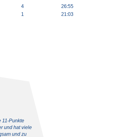
4
26:55
1
21:03
e 11-Punkte
 und hat viele
ngsam und zu