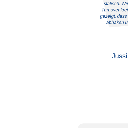
statisch. W
Turnover kre
gezeigt, dass
abhaken un
Juss