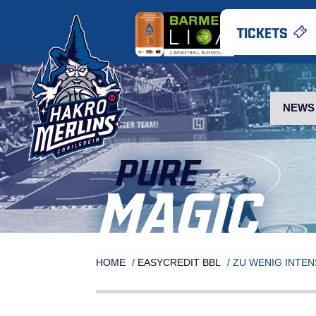
Skip
to
TICKETS
content
NEWS
PURE
MAGIC
HOME
/
EASYCREDIT BBL
/
ZU WENIG INTEN