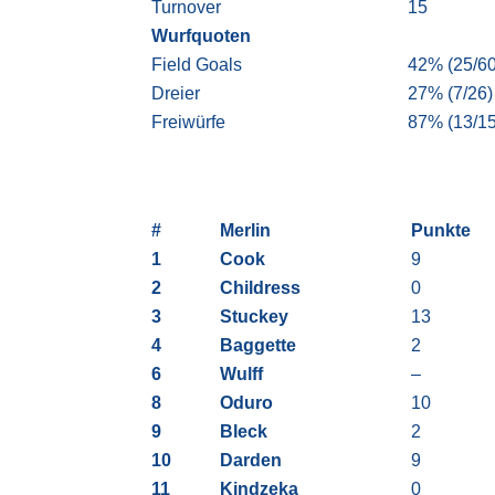
Turnover
15
Wurfquoten
Field Goals
42% (25/60
Dreier
27% (7/26)
Freiwürfe
87% (13/15
#
Merlin
Punkte
1
Cook
9
2
Childress
0
3
Stuckey
13
4
Baggette
2
6
Wulff
–
8
Oduro
10
9
Bleck
2
10
Darden
9
11
Kindzeka
0