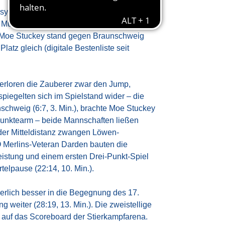
syCredit BBL mit einem Heimspiel gegen
Murray-Boyles, Prince Oduro stand dafür im
. Moe Stuckey stand gegen Braunschweig
atz gleich (digitale Bestenliste seit
verloren die Zauberer zwar den Jump,
spiegelten sich im Spielstand wider – die
chweig (6:7, 3. Min.), brachte Moe Stuckey
punktearm – beide Mannschaften ließen
 der Mitteldistanz zwangen Löwen-
 Merlins-Veteran Darden bauten die
eistung und einem ersten Drei-Punkt-Spiel
elpause (22:14, 10. Min.).
erlich besser in die Begegnung des 17.
weiter (28:19, 13. Min.). Die zweistellige
e auf das Scoreboard der Stierkampfarena.