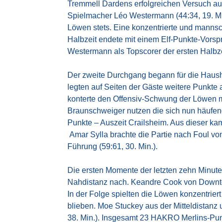
Tremmell Dardens erfolgreichen Versuch aus
Spielmacher Léo Westermann (44:34, 19. Min.
Löwen stets. Eine konzentrierte und manns
Halbzeit endete mit einem Elf-Punkte-Vorsp
Westermann als Topscorer der ersten Halbze
Der zweite Durchgang begann für die Haus
legten auf Seiten der Gäste weitere Punkte
konterte den Offensiv-Schwung der Löwen mi
Braunschweiger nutzen die sich nun häufen
Punkte – Auszeit Crailsheim. Aus dieser ka
Amar Sylla brachte die Partie nach Foul von
Führung (59:61, 30. Min.).
Die ersten Momente der letzten zehn Minuten
Nahdistanz nach. Keandre Cook von Downtow
In der Folge spielten die Löwen konzentrier
blieben. Moe Stuckey aus der Mitteldistanz
38. Min.). Insgesamt 23 HAKRO Merlins-Pun