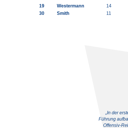
19
Westermann
14
30
Smith
11
„In der er
Führung aufba
Offensiv-Re