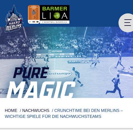
Skip
to
content
PURE
MAGIC
HOME
/
NACHWUCHS
/
CRUNCHTIME BEI DEN MERLINS –
WICHTIGE SPIELE FÜR DIE NACHWUCHSTEAMS