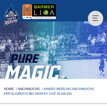
Skip
to
content
PURE
MAGIC
HOME
/
NACHWUCHS
/
HAKRO MERLINS NACHWUCHS
ERFOLGREICH BEI KRATKY CUP IN AALEN