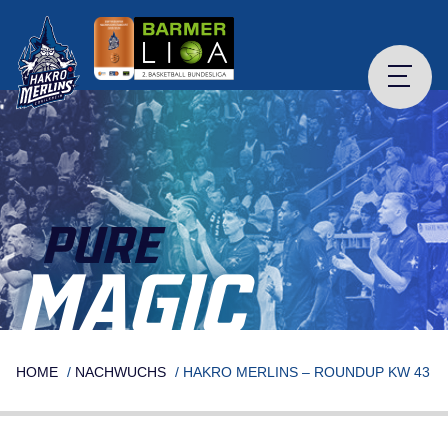
Skip
to
content
PURE
MAGIC
HOME
/
NACHWUCHS
/
HAKRO MERLINS – ROUNDUP KW 43