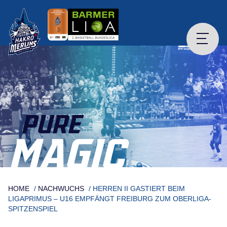
Skip
to
content
PURE
MAGIC
HOME
/
NACHWUCHS
/
HERREN II GASTIERT BEIM
LIGAPRIMUS – U16 EMPFÄNGT FREIBURG ZUM OBERLIGA-
SPITZENSPIEL