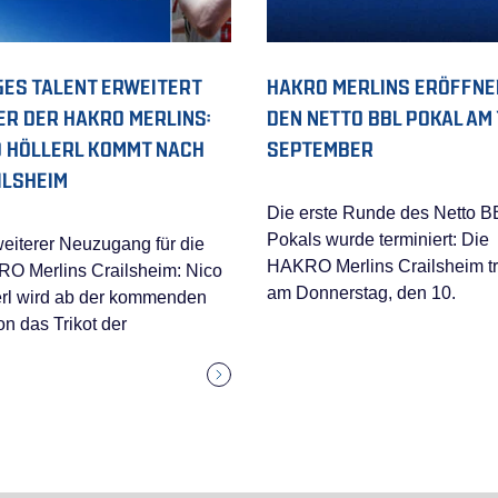
GES TALENT ERWEITERT
HAKRO MERLINS ERÖFFNE
ER DER HAKRO MERLINS:
DEN NETTO BBL POKAL AM 1
O HÖLLERL KOMMT NACH
SEPTEMBER
ILSHEIM
Die erste Runde des Netto B
Pokals wurde terminiert: Die
weiterer Neuzugang für die
HAKRO Merlins Crailsheim tr
O Merlins Crailsheim: Nico
am Donnerstag, den 10.
erl wird ab der kommenden
n das Trikot der