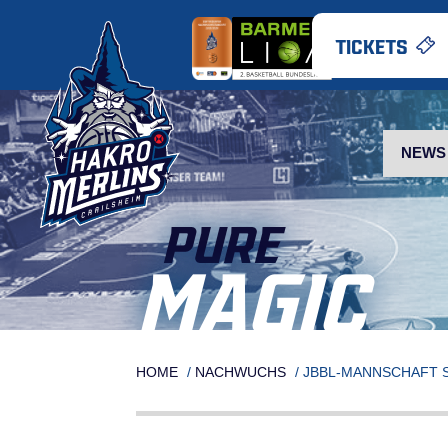
Skip
to
TICKETS
content
NEWS
PURE
MAGIC
HOME
/
NACHWUCHS
/
JBBL-MANNSCHAFT 