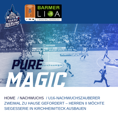
Skip
to
content
PURE
MAGIC
HOME
/
NACHWUCHS
/
U16-NACHWUCHSZAUBERER
ZWEIMAL ZU HAUSE GEFORDERT – HERREN II MÖCHTE
SIEGESSERIE IN KIRCHHEIM/TECK AUSBAUEN