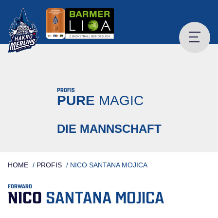
Skip
to
content
PROFIS
PURE
MAGIC
DIE MANNSCHAFT
HOME
/
PROFIS
/
NICO SANTANA MOJICA
FORWARD
NICO
SANTANA MOJICA