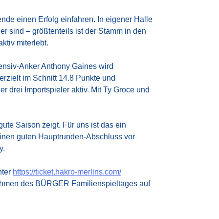
e einen Erfolg einfahren. In eigener Halle
r sind – größtenteils ist der Stamm in den
tiv miterlebt.
fensiv-Anker Anthony Gaines wird
rzielt im Schnitt 14.8 Punkte und
 drei Importspieler aktiv. Mit Ty Groce und
te Saison zeigt. Für uns ist das ein
 einen guten Hauptrunden-Abschluss vor
y.
nter
https://ticket.hakro-merlins.com/
Rahmen des BÜRGER Familienspieltages auf