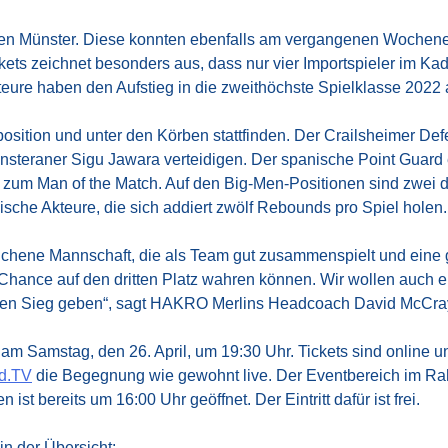
 Münster. Diese konnten ebenfalls am vergangenen Wochenend
ts zeichnet besonders aus, dass nur vier Importspieler im Kade
teure haben den Aufstieg in die zweithöchste Spielklasse 2022 ak
osition und unter den Körben stattfinden. Der Crailsheimer De
steraner Sigu Jawara verteidigen. Der spanische Point Guard e
 zum Man of the Match. Auf den Big-Men-Positionen sind zwei der
sche Akteure, die sich addiert zwölf Rebounds pro Spiel holen.
ichene Mannschaft, die als Team gut zusammenspielt und eine gu
 Chance auf den dritten Platz wahren können. Wir wollen auch
 den Sieg geben“, sagt HAKRO Merlins Headcoach David McCra
 am Samstag, den 26. April, um 19:30 Uhr. Tickets sind online u
nd.TV
die Begegnung wie gewohnt live. Der Eventbereich im 
st bereits um 16:00 Uhr geöffnet. Der Eintritt dafür ist frei.
in der Übersicht: