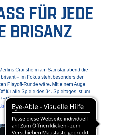
SS FÜR JEDE A
BRISANZ G
Merlins Crailsheim am Samstagabend die
 brisant – im Fokus steht besonders der
sten Playoff-Runde wäre. Mit einem Auge
für alle Spiele des 34. Spieltages ist um
GER Familienspieltages beginnt bereits um
hakro-merlins.com/
oder an der Abendkasse