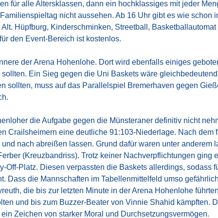
en für alle Altersklassen, dann ein hochklassiges mit jeder Me
ilienspieltag nicht aussehen. Ab 16 Uhr gibt es wie schon i
Alt. Hüpfburg, Kinderschminken, Streetball, Basketballautomat 
 für den Event-Bereich ist kostenlos.
nere der Arena Hohenlohe. Dort wird ebenfalls einiges geboten
sollten. Ein Sieg gegen die Uni Baskets wäre gleichbedeutend 
en sollten, muss auf das Parallelspiel Bremerhaven gegen Gieße
ch.
ohenloher die Aufgabe gegen die Münsteraner definitiv nicht ne
en Crailsheimern eine deutliche 91:103-Niederlage. Nach dem f
und nach abreißen lassen. Grund dafür waren unter anderem lan
Ferber (Kreuzbandriss). Trotz keiner Nachverpflichtungen gin
Off-Platz. Diesen verpassten die Baskets allerdings, sodass f
eht. Dass die Mannschaften im Tabellenmittelfeld umso gefährlic
euth, die bis zur letzten Minute in der Arena Hohenlohe füh
lten und bis zum Buzzer-Beater von Vinnie Shahid kämpften. D
 ein Zeichen von starker Moral und Durchsetzungsvermögen.