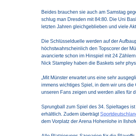
Beides brauchen sie auch am Samstag gegen
schlug man Dresden mit 84:80. Die Uni Baske
letzten Jahren gleichgeblieben und viele Ak
Die Schlüsselduelle werden auf der Aufbaup
höchstwahrscheinlich den Topscorer der Mün
avancierte schon im Hinspiel mit 24 Zählern
Nick Stampley haben die Baskets sehr physi
„Mit Münster erwartet uns eine sehr ausgegl
immens wichtiges Spiel, in dem wir uns die
unseren Fans zeigen und werden alles für
Sprungball zum Spiel des 34. Spieltages ist
erhältlich. Zudem überträgt
Sportdeutschla
dem Vorplatz der Arena Hohenlohe in Ilshofen i
Alle Platzierungs-Szenarien für die Playoffs 