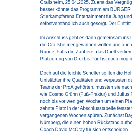
Crailsheim, 25.04.2025. Zuerst das Vergnüg
besser könnte das Programm am BÜRGER Fam
Stierkampfarena Entertainment für Jung und 
selbstverständlich auch gesorgt. Der Eintritt
Im Anschluss geht es dann gemeinsam ins In
die Crailsheimer gewinnen wollen und auch 
Runde. Falls die Zauberer das Duell verlier
Platzierung von Drei bis Fünf ist noch mögli
Doch auf die leichte Schulter sollten die H
Unistädter ihre Qualitäten und verpassten d
Teams der ProA gehörten, mussten sie nach 
wie Cosmo Grühn (Fuß-Fraktur) und Julius 
noch bis vor wenigen Wochen um einen Play-
zehnte Platz in der Abschlusstabelle festst
vergangenen Wochen spüren. Zunächst Bayr
Nürnberg, die einen hohen Rückstand aufho
Coach David McCray für sich entscheiden –