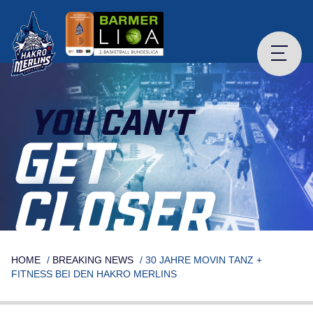
Skip
to
content
YOU CAN’T
GET
CLOSER
HOME
/
BREAKING NEWS
/
30 JAHRE MOVIN TANZ +
FITNESS BEI DEN HAKRO MERLINS