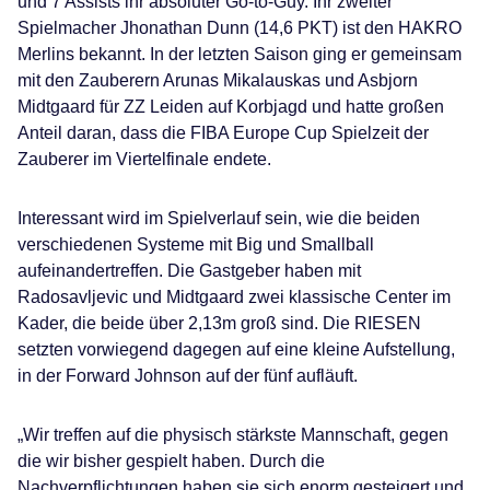
und 7 Assists ihr absoluter Go-to-Guy. Ihr zweiter
Spielmacher Jhonathan Dunn (14,6 PKT) ist den HAKRO
Merlins bekannt. In der letzten Saison ging er gemeinsam
mit den Zauberern Arunas Mikalauskas und Asbjorn
Midtgaard für ZZ Leiden auf Korbjagd und hatte großen
Anteil daran, dass die FIBA Europe Cup Spielzeit der
Zauberer im Viertelfinale endete.
Interessant wird im Spielverlauf sein, wie die beiden
verschiedenen Systeme mit Big und Smallball
aufeinandertreffen. Die Gastgeber haben mit
Radosavljevic und Midtgaard zwei klassische Center im
Kader, die beide über 2,13m groß sind. Die RIESEN
setzten vorwiegend dagegen auf eine kleine Aufstellung,
in der Forward Johnson auf der fünf aufläuft.
„Wir treffen auf die physisch stärkste Mannschaft, gegen
die wir bisher gespielt haben. Durch die
Nachverpflichtungen haben sie sich enorm gesteigert und