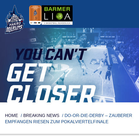
Skip
to
content
YOU CAN’T
GET
CLOSER
HOME
/
BREAKING NEWS
/
DO-OR-DIE-DERBY – ZAUBERER
EMPFANGEN RIESEN ZUM POKALVIERTELFINALE