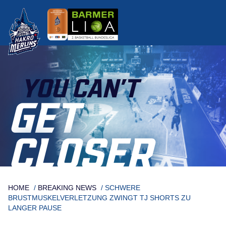
Skip
to
content
YOU CAN’T
GET
CLOSER
HOME
/
BREAKING NEWS
/
SCHWERE
BRUSTMUSKELVERLETZUNG ZWINGT TJ SHORTS ZU
LANGER PAUSE