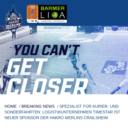
Skip
to
content
YOU CAN’T
GET
CLOSER
HOME
/
BREAKING NEWS
/
SPEZIALIST FÜR KURIER- UND
SONDERFAHRTEN: LOGISTIKUNTERNEHMEN TIMESTAR IST
NEUER SPONSOR DER HAKRO MERLINS CRAILSHEIM