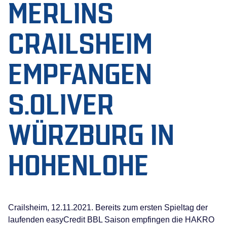
MERLINS
CRAILSHEIM
EMPFANGEN
S.OLIVER
WÜRZBURG IN
HOHENLOHE
Crailsheim, 12.11.2021. Bereits zum ersten Spieltag der
laufenden easyCredit BBL Saison empfingen die HAKRO