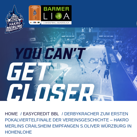
Skip
to
content
YOU CAN’T
GET
CLOSER
HOME
/
EASYCREDIT BBL
/
DERBYKRACHER ZUM ERSTEN
POKALVIERTELFINALE DER VEREINSGESCHICHTE – HAKRO
MERLINS CRAILSHEIM EMPFANGEN S.OLIVER WÜRZBURG IN
HOHENLOHE