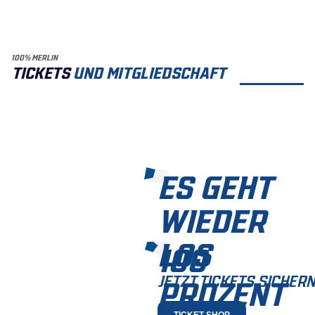
100% MERLIN
TICKETS
UND MITGLIEDSCHAFT
ES GEHT
WIEDER
LOS
100
JETZT TICKETS SICHERN
PROZENT
TICKET SHOP