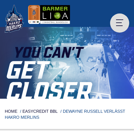
Skip
to
content
YOU CAN’T
GET
CLOSER
HOME
/
EASYCREDIT BBL
/
DEWAYNE RUSSELL VERLÄSST
HAKRO MERLINS