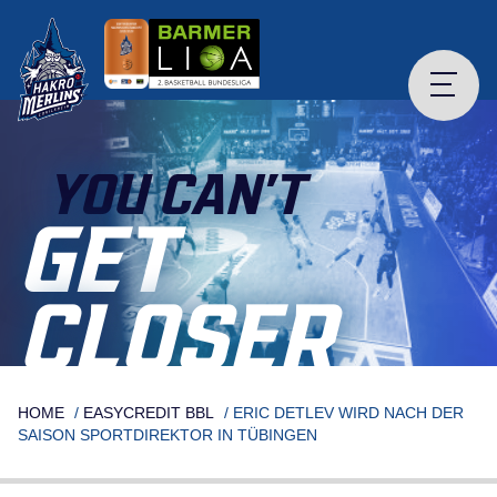
Skip
to
content
YOU CAN’T
GET
CLOSER
HOME
/
EASYCREDIT BBL
/
ERIC DETLEV WIRD NACH DER
SAISON SPORTDIREKTOR IN TÜBINGEN