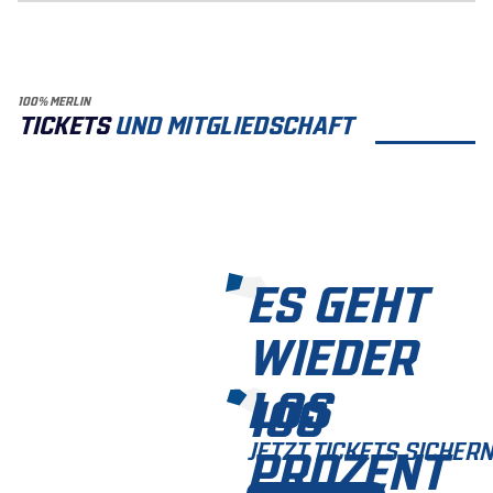
100% MERLIN
TICKETS
UND MITGLIEDSCHAFT
ES GEHT
WIEDER
LOS
100
JETZT TICKETS SICHERN
PROZENT