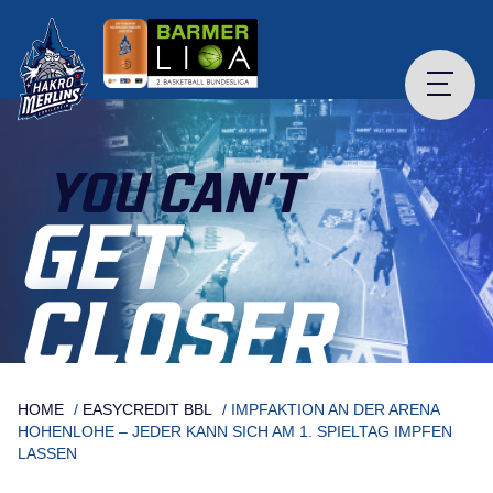
Skip
to
content
YOU CAN’T
GET
CLOSER
HOME
/
EASYCREDIT BBL
/
IMPFAKTION AN DER ARENA
HOHENLOHE – JEDER KANN SICH AM 1. SPIELTAG IMPFEN
LASSEN