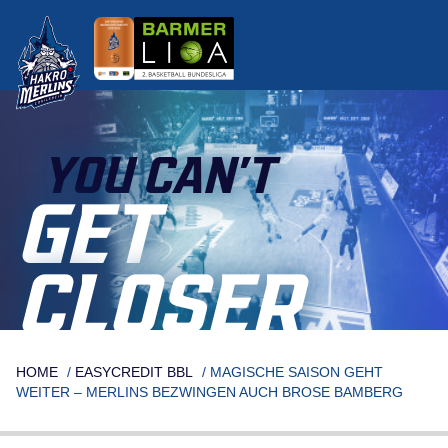
Skip
to
content
YOU CAN’T
GET
CLOSER
HOME
/
EASYCREDIT BBL
/
MAGISCHE SAISON GEHT
WEITER – MERLINS BEZWINGEN AUCH BROSE BAMBERG