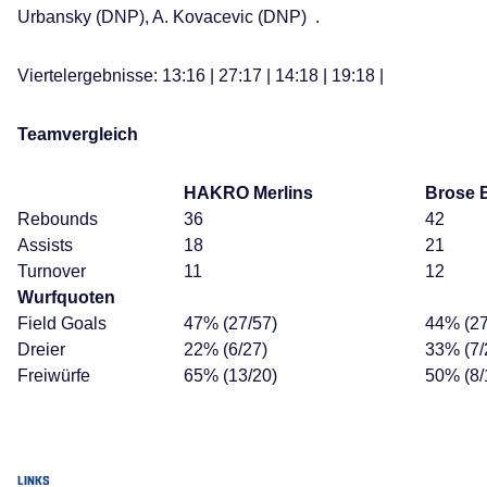
Urbansky (DNP), A. Kovacevic (DNP) .
Viertelergebnisse: 13:16 | 27:17 | 14:18 | 19:18 |
Teamvergleich
HAKRO Merlins
Brose 
Rebounds
36
42
Assists
18
21
Turnover
11
12
Wurfquoten
Field Goals
47% (27/57)
44% (27
Dreier
22% (6/27)
33% (7/
Freiwürfe
65% (13/20)
50% (8/
LINKS