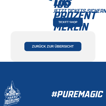
LOS
100
JETZT TICKETS SICHERN
PROZENT
MERLIN
TICKET SHOP
JETZT MITGLIED
WERDEN
ZURÜCK ZUR ÜBERSICHT
ZUR MITGLIEDSCHAFT
#PUREMAGIC