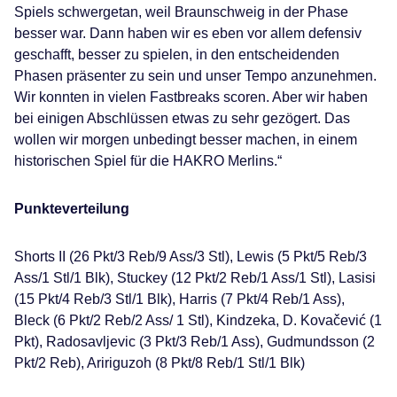
Spiels schwergetan, weil Braunschweig in der Phase
besser war. Dann haben wir es eben vor allem defensiv
geschafft, besser zu spielen, in den entscheidenden
Phasen präsenter zu sein und unser Tempo anzunehmen.
Wir konnten in vielen Fastbreaks scoren. Aber wir haben
bei einigen Abschlüssen etwas zu sehr gezögert. Das
wollen wir morgen unbedingt besser machen, in einem
historischen Spiel für die HAKRO Merlins.“
Punkteverteilung
Shorts II (26 Pkt/3 Reb/9 Ass/3 Stl), Lewis (5 Pkt/5 Reb/3
Ass/1 Stl/1 Blk), Stuckey (12 Pkt/2 Reb/1 Ass/1 Stl), Lasisi
(15 Pkt/4 Reb/3 Stl/1 Blk), Harris (7 Pkt/4 Reb/1 Ass),
Bleck (6 Pkt/2 Reb/2 Ass/ 1 Stl), Kindzeka, D. Kovačević (1
Pkt), Radosavljevic (3 Pkt/3 Reb/1 Ass), Gudmundsson (2
Pkt/2 Reb), Aririguzoh (8 Pkt/8 Reb/1 Stl/1 Blk)