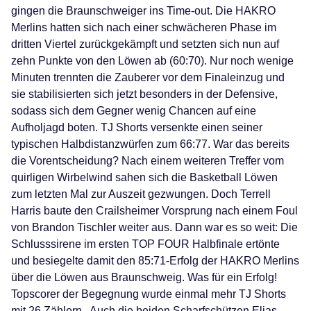
gingen die Braunschweiger ins Time-out. Die HAKRO
Merlins hatten sich nach einer schwächeren Phase im
dritten Viertel zurückgekämpft und setzten sich nun auf
zehn Punkte von den Löwen ab (60:70). Nur noch wenige
Minuten trennten die Zauberer vor dem Finaleinzug und
sie stabilisierten sich jetzt besonders in der Defensive,
sodass sich dem Gegner wenig Chancen auf eine
Aufholjagd boten. TJ Shorts versenkte einen seiner
typischen Halbdistanzwürfen zum 66:77. War das bereits
die Vorentscheidung? Nach einem weiteren Treffer vom
quirligen Wirbelwind sahen sich die Basketball Löwen
zum letzten Mal zur Auszeit gezwungen. Doch Terrell
Harris baute den Crailsheimer Vorsprung nach einem Foul
von Brandon Tischler weiter aus. Dann war es so weit: Die
Schlusssirene im ersten TOP FOUR Halbfinale ertönte
und besiegelte damit den 85:71-Erfolg der HAKRO Merlins
über die Löwen aus Braunschweig. Was für ein Erfolg!
Topscorer der Begegnung wurde einmal mehr TJ Shorts
mit 26 Zählern . Auch die beiden Scharfschützen Elias