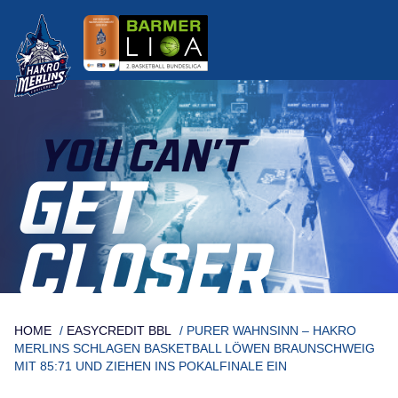
Skip
to
content
YOU CAN’T
GET
CLOSER
HOME
/
EASYCREDIT BBL
/
PURER WAHNSINN – HAKRO
MERLINS SCHLAGEN BASKETBALL LÖWEN BRAUNSCHWEIG
MIT 85:71 UND ZIEHEN INS POKALFINALE EIN