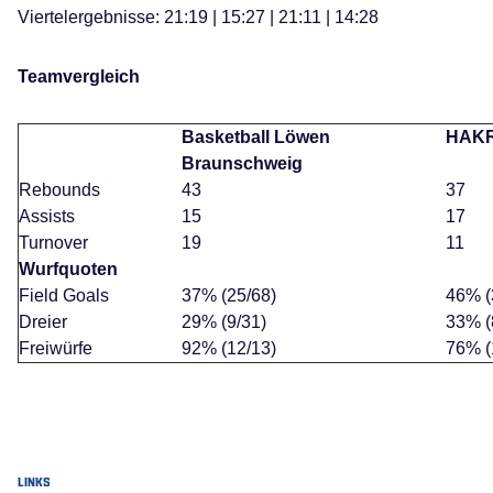
Viertelergebnisse: 21:19 | 15:27 | 21:11 | 14:28
Teamvergleich
Basketball Löwen
HAKR
Braunschweig
Rebounds
43
37
Assists
15
17
Turnover
19
11
Wurfquoten
Field Goals
37% (25/68)
46% (
Dreier
29% (9/31)
33% (
Freiwürfe
92% (12/13)
76% (
LINKS