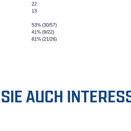
22
13
53% (30/57)
41% (9/22)
81% (21/26)
SIE AUCH INTERES