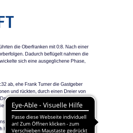
FT
hrten die Oberfranken mit 0:8. Nach einer
rberfolgen. Dadurch beflügelt nahmen die
twickelte sich eine ausgeglichene Phase,
1:32 ab, ehe Frank Turner die Gastgeber
ionen und rückten, durch einen Dreier von
reierlinie, mit 70% Trefferquote in der
die Halbzeitpause.
starteten furios in die zweite Hälfte und
ch heizten sich die Gemüter in der Arena