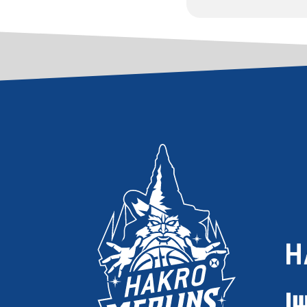
JE
SI