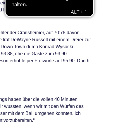
sheimer kamen durch einen Korbleger von
d ließen sich von der unruhigen Stimmung
ler der Crailsheimer, auf 70:78 davon.
 traf DeWayne Russell mit einem Dreier zur
on Down Town durch Konrad Wysocki
 93:88, ehe die Gäste zum 93:90
son erhöhte per Freiwürfe auf 95:90. Durch
ungs haben über die vollen 40 Minuten
ir wussten, wenn wir mit den Würfen des
sser mit dem Ball umgehen konnten. Ich
t vorzubereiten.“