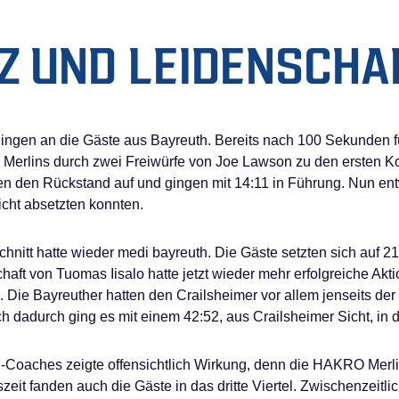
RZ UND LEIDENSCHA
gingen an die Gäste aus Bayreuth. Bereits nach 100 Sekunden fü
erlins durch zwei Freiwürfe von Joe Lawson zu den ersten Ko
lten den Rückstand auf und gingen mit 14:11 in Führung. Nun en
icht absetzten konnten.
hnitt hatte wieder medi bayreuth. Die Gäste setzten sich auf 2
haft von Tuomas Iisalo hatte jetzt wieder mehr erfolgreiche Akt
 Die Bayreuther hatten den Crailsheimer vor allem jenseits der D
h dadurch ging es mit einem 42:52, aus Crailsheimer Sicht, in 
Coaches zeigte offensichtlich Wirkung, denn die HAKRO Merlins 
zeit fanden auch die Gäste in das dritte Viertel. Zwischenzeitli