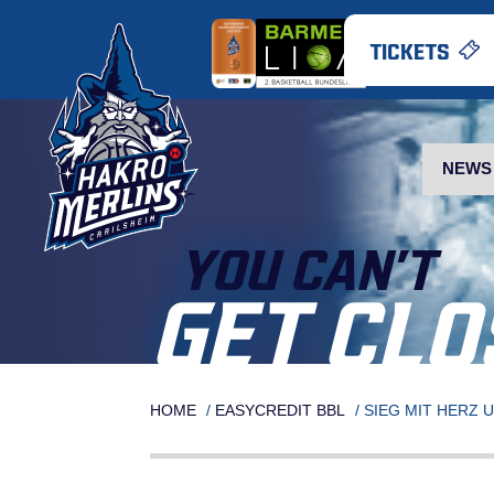
Skip
to
TICKETS
content
NEWS
YOU CAN’T
GET CLO
HOME
/
EASYCREDIT BBL
/
SIEG MIT HERZ 