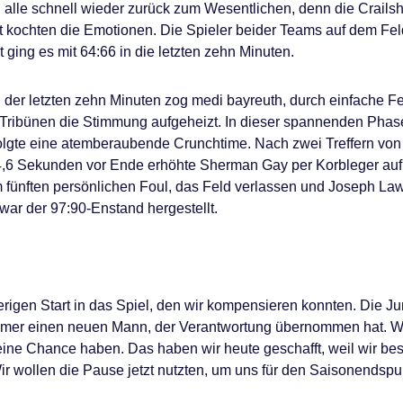
 alle schnell wieder zurück zum Wesentlichen, denn die Crail
t kochten die Emotionen. Die Spieler beider Teams auf dem Fel
t ging es mit 64:66 in die letzten zehn Minuten.
der letzten zehn Minuten zog medi bayreuth, durch einfache Feh
 Tribünen die Stimmung aufgeheizt. In dieser spannenden Phase
folgte eine atemberaubende Crunchtime. Nach zwei Treffern v
4,6 Sekunden vor Ende erhöhte Sherman Gay per Korbleger auf
 fünften persönlichen Foul, das Feld verlassen und Joseph Law
 war der 97:90-Enstand hergestellt.
erigen Start in das Spiel, den wir kompensieren konnten. Die J
 immer einen neuen Mann, der Verantwortung übernommen hat. W
ine Chance haben. Das haben wir heute geschafft, weil wir be
r wollen die Pause jetzt nutzten, um uns für den Saisonendspur