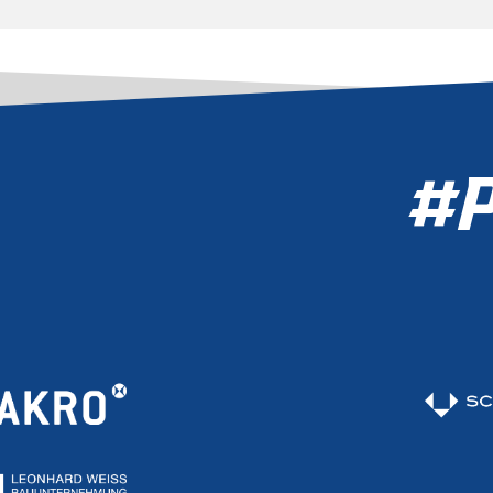
LOS
TZT TICKETS
CHERN
#P
TICKET SHOP