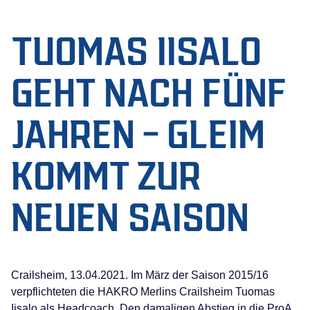
TUOMAS IISALO
GEHT NACH FÜNF
JAHREN – GLEIM
KOMMT ZUR
NEUEN SAISON
Crailsheim, 13.04.2021. Im März der Saison 2015/16
verpflichteten die HAKRO Merlins Crailsheim Tuomas
Iisalo als Headcoach. Den damaligen Abstieg in die ProA