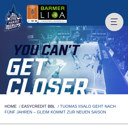
Skip
to
content
YOU CAN’T
GET
CLOSER
HOME
/
EASYCREDIT BBL
/
TUOMAS IISALO GEHT NACH
FÜNF JAHREN – GLEIM KOMMT ZUR NEUEN SAISON