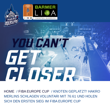
Skip
to
content
YOU CAN’T
GET
CLOSER
HOME
/
FIBA EUROPE CUP
/
KNOTEN GEPLATZT! HAKRO
MERLINS SCHLAGEN VOLUNTARI MIT 76:61 UND HOLEN
SICH DEN ERSTEN SIEG IM FIBA EUROPE CUP