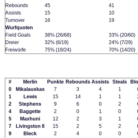
Rebounds
45
41
Assists
15
10
Turnover
16
19
Wurfquoten
Field Goals
38% (26/68)
33% (20/60)
Dreier
32% (6/19)
24% (7/29)
Freiwürfe
75% (18/24)
70% (14/20)
#
Merlin
Punkte
Rebounds
Assists
Steals
Bl
0
Mikalauskas
7
3
4
1
1
Lewis
15
14
1
1
2
Stephens
9
6
0
2
4
Baggette
2
0
1
0
5
Maxhuni
12
2
3
1
7
Livingston II
15
2
5
2
9
Bleck
2
4
0
0