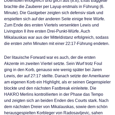
Downtown erfolgreich und glich aus (8:8), Elias Baggette
brachte die Zauberer per Layup erstmals in Führung (6.
Minute). Die Gastgeber zeigten sich defensiv stark und
erspielten sich auf der anderen Seite einige freie Würfe.
Zum Ende des ersten Viertels versenkten Lewis und
Livingston II ihre ersten Drei-Punkt-Würfe. Auch
Mikalauskas war aus der Mitteldistanz erfolgreich, sodass
die ersten zehn Minuten mit einer 22:17-Führung endeten.
Der litauische Forward war es auch, der die ersten
Akzente im zweiten Viertel setzte. Sein Wurf trotz Foul
ging in den Korb, genauso wie wenig später bei Jaren
Lewis, der auf 27:17 stellte. Danach setzte der Amerikaner
am eigenen Korb ein Highlight, als er seinen Gegenspieler
blockte und den nächsten Fastbreak einleitete. Die
HAKRO Merlins kontrollierten in der Phase das Tempo
und zeigten sich an beiden Enden des Courts stark. Nach
dem nächsten Dreier von Mikalauskas, sowie dem schön
herausgespielten Korbleger von Radosavljevic, sahen