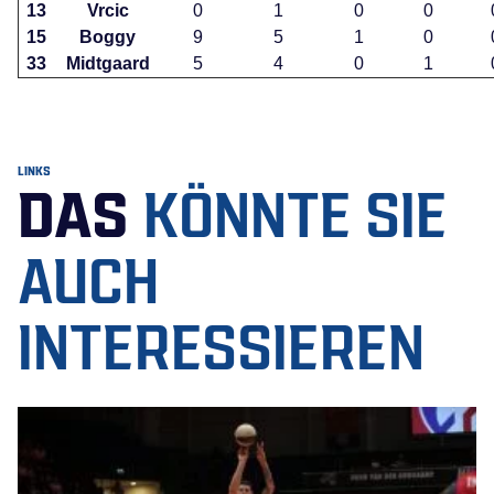
13
Vrcic
0
1
0
0
15
Boggy
9
5
1
0
33
Midtgaard
5
4
0
1
LINKS
DAS
KÖNNTE SIE
AUCH
INTERESSIEREN