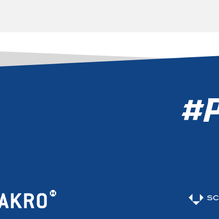
WIEDER
LOS
TZT TICKETS
CHERN
#P
TICKET SHOP