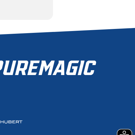
MERLIN
JETZT MITGLIED
WERDEN
ZUR MITGLIEDSCHAFT
UREMAGIC