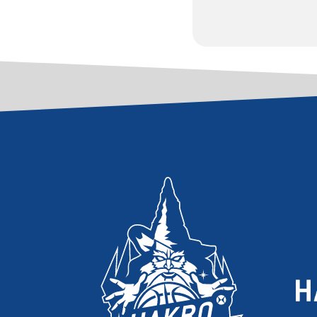
JE
SI