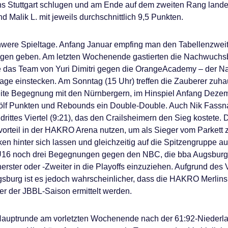
ns Stuttgart schlugen und am Ende auf dem zweiten Rang lande
 Malik L. mit jeweils durchschnittlich 9,5 Punkten.
chwere Spieltage. Anfang Januar empfing man den Tabellenzwe
agen geben. Am letzten Wochenende gastierten die Nachwuchs
te das Team von Yuri Dimitri gegen die OrangeAcademy – der 
lage einstecken. Am Sonntag (15 Uhr) treffen die Zauberer zuh
zweite Begegnung mit den Nürnbergern, im Hinspiel Anfang Dez
ölf Punkten und Rebounds ein Double-Double. Auch Nik Fassnac
rittes Viertel (9:21), das den Crailsheimern den Sieg kostete. 
orteil in der HAKRO Arena nutzen, um als Sieger vom Parkett 
anken hinter sich lassen und gleichzeitig auf die Spitzengrupp
U16 noch drei Begegnungen gegen den NBC, die bba Augsburg
enerster oder -Zweiter in die Playoffs einzuziehen. Aufgrund de
burg ist es jedoch wahrscheinlicher, dass die HAKRO Merlins 
r der JBBL-Saison ermittelt werden.
uptrunde am vorletzten Wochenende nach der 61:92-Niederlage