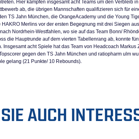
ntreten. Hier kämpfen insgesamt acht Teams um den Verbleib i
bewerb ab, die übrigen Mannschaften qualifizieren sich für einen
den TS Jahn München, die OrangeAcademy und die Young Tiger
 HAKRO Merlins vor der ersten Begegnung mit drei Siegen aus
 nach Nordrhein-Westfahlen, wo sie auf das Team Bonn/ Rhöndor
ss die Hauptrunde auf dem vierten Tabellenrang ab, konnte fü
n. Insgesamt acht Spiele hat das Team von Headcoach Markus Zi
 Topscorer gegen den TS Jahn München und ratiopharm ulm wur
e gelang (21 Punkte/ 10 Rebounds).
SIE AUCH INTERES