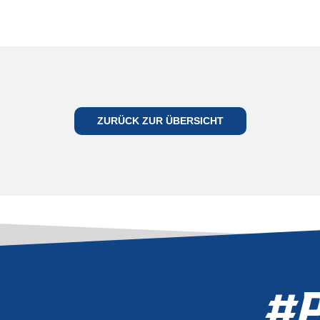
ES
GEHT
ZURÜCK ZUR ÜBERSICHT
WIEDER
LOS
TZT TICKETS
CHERN
#P
TICKET SHOP