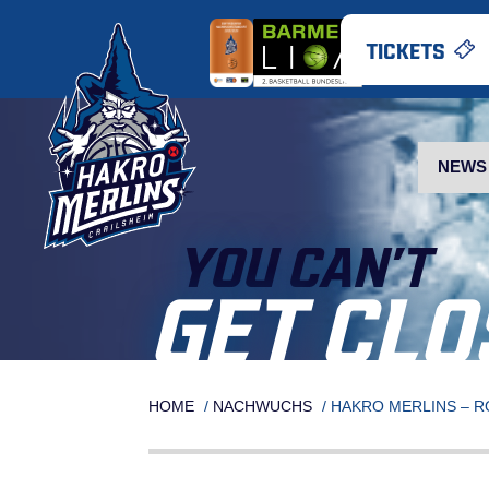
Skip
to
TICKETS
content
NEWS
YOU CAN’T
GET CLO
HOME
/
NACHWUCHS
/
HAKRO MERLINS – R