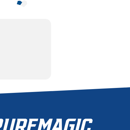
100
PROZENT
MERLIN
JETZT MITGLIED
WERDEN
ZUR MITGLIEDSCHAFT
UREMAGIC