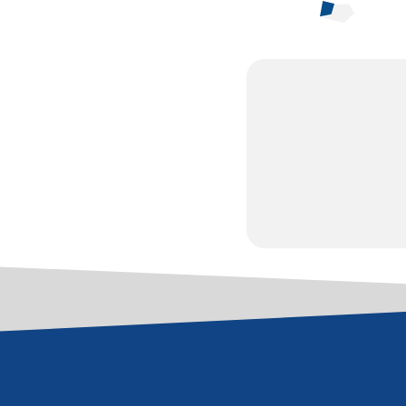
JE
SI