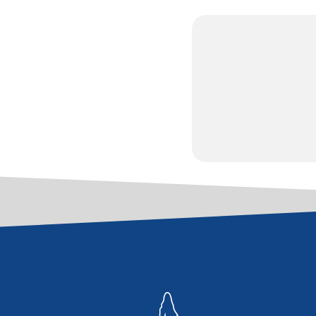
JE
SI