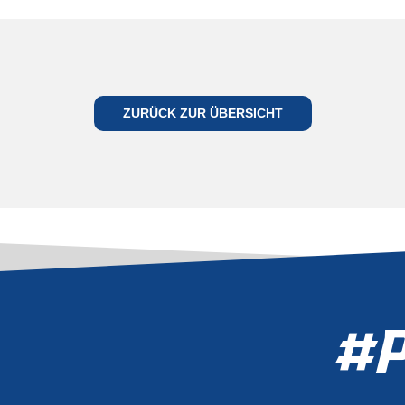
ES
GEHT
ZURÜCK ZUR ÜBERSICHT
WIEDER
LOS
TZT TICKETS
CHERN
#P
TICKET SHOP