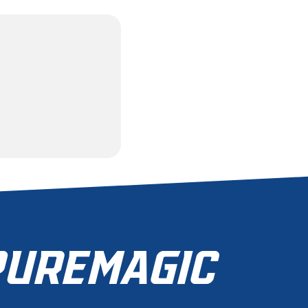
100
PROZENT
MERLIN
JETZT MITGLIED
WERDEN
ZUR MITGLIEDSCHAFT
UREMAGIC