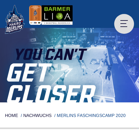
Skip
to
content
YOU CAN’T
GET
CLOSER
HOME
/
NACHWUCHS
/
MERLINS FASCHINGSCAMP 2020