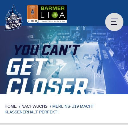
Skip
to
content
YOU CAN’T
GET
CLOSER
HOME
/
NACHWUCHS
/
MERLINS-U19 MACHT
KLASSENERHALT PERFEKT!