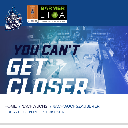
Skip
to
content
YOU CAN’T
GET
CLOSER
HOME
/
NACHWUCHS
/
NACHWUCHSZAUBERER
ÜBERZEUGEN IN LEVERKUSEN