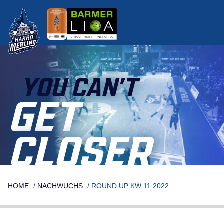
Skip
to
content
YOU CAN’T
GET
CLOSER
HOME
/
NACHWUCHS
/
ROUND UP KW 11 2022