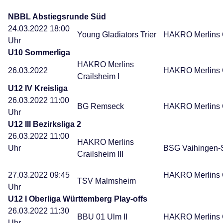
NBBL Abstiegsrunde Süd
24.03.2022 18:00
Young Gladiators Trier
HAKRO Merlins 
Uhr
U10 Sommerliga
HAKRO Merlins
26.03.2022
HAKRO Merlins C
Crailsheim I
U12 IV Kreisliga
26.03.2022 11:00
BG Remseck
HAKRO Merlins C
Uhr
U12 III Bezirksliga 2
26.03.2022 11:00
HAKRO Merlins
Uhr
BSG Vaihingen-
Crailsheim III
27.03.2022 09:45
HAKRO Merlins C
TSV Malmsheim
Uhr
U12 I Oberliga Württemberg Play-offs
26.03.2022 11:30
BBU 01 Ulm II
HAKRO Merlins C
Uhr