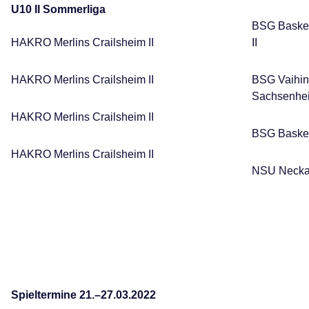
U10 II Sommerliga
BSG Baske
HAKRO Merlins Crailsheim II
II
HAKRO Merlins Crailsheim II
BSG Vaihin
Sachsenhe
HAKRO Merlins Crailsheim II
BSG Basket
HAKRO Merlins Crailsheim II
NSU Necka
Spieltermine 21.–27.03.2022