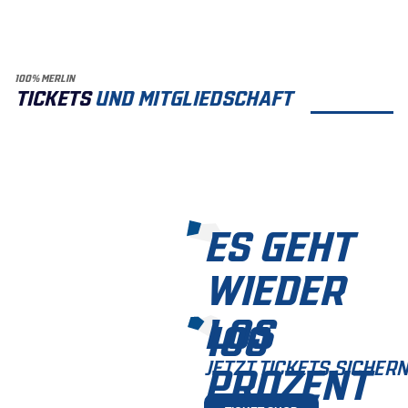
100% MERLIN
TICKETS
UND MITGLIEDSCHAFT
ES GEHT
WIEDER
LOS
100
JETZT TICKETS SICHERN
PROZENT