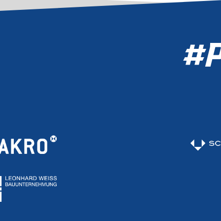
TZT TICKETS
CHERN
#P
TICKET SHOP