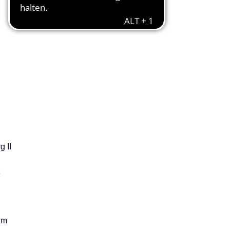
 II
z
im