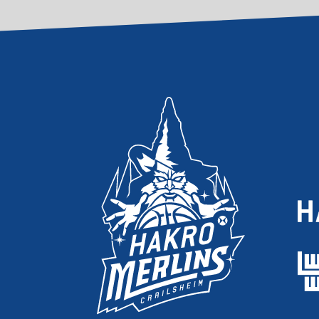
JE
SI