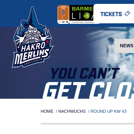
Skip
to
TICKETS
content
NEWS
YOU CAN’T
GET CLO
HOME
/
NACHWUCHS
/
ROUND UP KW 43