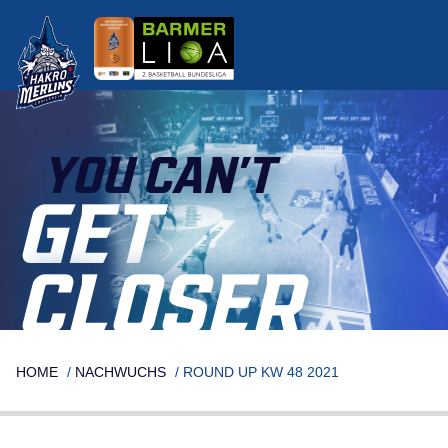
Skip
to
content
YOU CAN’T
GET
CLOSER
HOME
/
NACHWUCHS
/
ROUND UP KW 48 2021