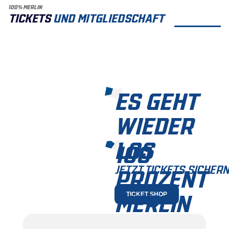
100% MERLIN
TICKETS
UND MITGLIEDSCHAFT
ES GEHT
WIEDER
LOS
100
JETZT TICKETS SICHERN
PROZENT
MERLIN
TICKET SHOP
JETZT MITGLIED