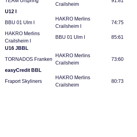
TEAM Urspring
91:81
Crailsheim
U12 I
HAKRO Merlins
BBU 01 Ulm I
74:75
Crailsheim I
HAKRO Merlins
BBU 01 Ulm I
85:61
Crailsheim I
U16 JBBL
HAKRO Merlins
TORNADOS Franken
73:60
Crailsheim
easyCredit BBL
HAKRO Merlins
Fraport Skyliners
80:73
Crailsheim