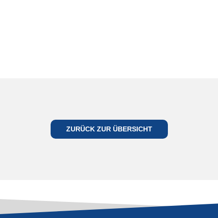
ES
GEHT
ZURÜCK ZUR ÜBERSICHT
WIEDER
LOS
TZT TICKETS