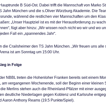
Hauptrunde B Süd-Ost. Dabei trifft die Mannschaft von Marko
Jahn München und die s.Oliver Würzburg Akademie. Die Teams
tiegsrunde, während die restlichen vier Mannschaften um den Kl
maßen: „Unser Hauptziel ist es mit der Herausforderung zu wachse
nnen“, fügt aber hinzu: „Wir wissen noch nicht wo wir und wo u
f jeden Fall ein „spannendes Jahr“.
 die Crailsheimer den TS Jahn München. „Wir freuen uns alle se
Arena ist am Sonntag um 15:00 Uhr.
Sieg in Folge
er NBBL treten die Hohenloher Franken bereits seit einem Mon
-Sieg, am vergangenen Wochenende, soll der Beginn einer kleinen 
die Merlins stehen auch die Rheinland-Pfälzer mit einer ausge
 deutliche Niederlagen gegen Koblenz und Karlsruhe entgegen
nd Aaron Anthony Reams (19.5 Punkte/Spiel).