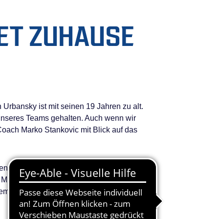
ET ZUHAUSE
Urbansky ist mit seinen 19 Jahren zu alt.
unseres Teams gehalten. Auch wenn wir
-Coach Marko Stankovic mit Blick auf das
venaufreibend werden. Bis in die Overtime im
 Mitteldeutschen BC durchsetzen und somit
m der erste Platz bei einem Turnier in