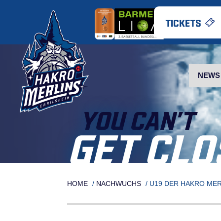
Skip
to
TICKETS
content
NEWS
YOU CAN’T
GET CLO
HOME
/
NACHWUCHS
/
U19 DER HAKRO MER