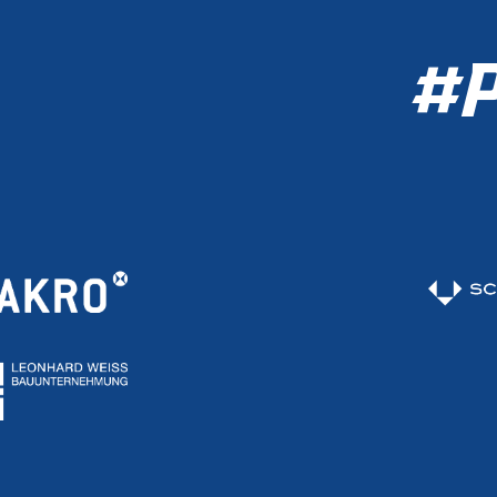
CHERN
#P
TICKET SHOP