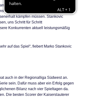
 Stankovic auf die OrangeAcademy, TEAM
 auf den Plätzen eins und zwei, nach Hin-
assenerhalt kämpfen müssen. Stankovic
n, uns Schritt für Schritt
nsere Konkurrenten aktuell leistungsmäßig
hr auf das Spiel“, fiebert Marko Stankovic
at auch in der Regionalliga Südwest an.
Serie sein. Dafür muss aber ein Erfolg gegen
glichenen Bilanz nach vier Spieltagen da.
. Die besten Scorer der Kaiserslauterer