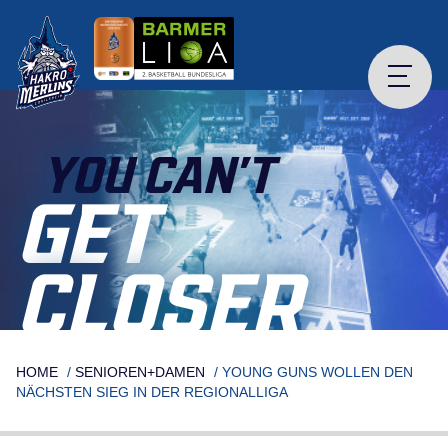
Skip
to
content
YOU CAN’T
GET
CLOSER
HOME
/
SENIOREN+DAMEN
/
YOUNG GUNS WOLLEN DEN
NÄCHSTEN SIEG IN DER REGIONALLIGA