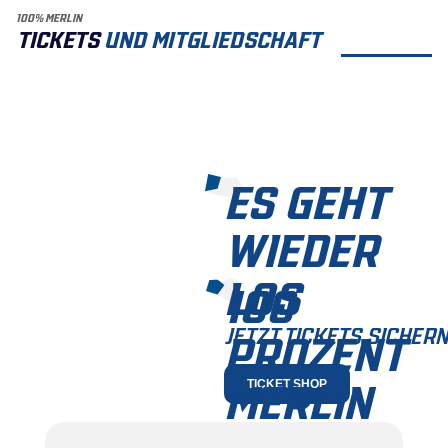
100% MERLIN
TICKETS
UND MITGLIEDSCHAFT
ES GEHT
WIEDER
LOS
100
JETZT TICKETS SICHERN
PROZENT
MERLIN
TICKET SHOP
JETZT MITGLIED