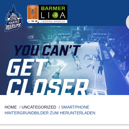
Skip
to
content
YOU CAN’T
GET
CLOSER
HOME
/
UNCATEGORIZED
/
SMARTPHONE
HINTERGRUNDBILDER ZUM HERUNTERLADEN